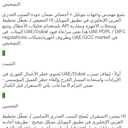
التشخيص
يتتبع مهندس واجهات موبايل + أخصائي ضمان جودة السبب الجذري
الحقيقي لـ تعطّل تخطيط rtl العربي-الإنجليزي في تطبيق الموبايل
باستخدام تحليلات الأعطال وتتبع API وسجلات الأجهزة ومقارنة
البيئات. في UAE/Dubai هذا يعني مراعاة قيود UAE PDPL / DIFC
regulations وظروف أجهزة/شبكات UAE/GCC market في
التشخيص.
3
التثبيت
يُحتوى خطر الأعمال الفوري في UAE/Dubai أولاً - إيقاف تسرب
الإيرادات واستعادة المسار الحرج وإلغاء حظر العميل المؤسسي -
ضمن التزام 8 ساعات. يأتي الاستقرار قبل الكمال.
4
التحسين
بمجرد الاستقرار، يُصلح السبب الجذري الأساسي لـ تعطّل تخطيط rtl
العربي-الإنجليزي في تطبيق الموبايل بشكل صحيح - بطريقة أحادية
العينة ومُختبَرة ومُراجَعة قبل أن تلمس أي شيء يواجه العملاء في