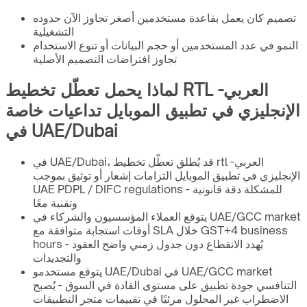
تصميم كان يعمل بقاعدة مستخدمين أصغر تجاوز الآن حدوده
التشغيلية
النمو في عدد المستخدمين أو حجم البيانات أو تنوع الاستخدام
تجاوز افتراضات التصميم الأصلية
لماذا يحمل تعطّل تخطيط RTL العربي-
الإنجليزي في تطبيق الموبايل تداعيات خاصة
في UAE/Dubai
في UAE/Dubai، قد يُطلق تعطّل تخطيط rtl العربي-
الإنجليزي في تطبيق الموبايل التزامات إشعار أو توثيق بموجب
UAE PDPL / DIFC regulations - للمشكلة دقة قانونية
وتقنية معًا
يتوقع العملاء المؤسسيون والشركاء في UAE/GCC market
أوقات استجابة متوافقة مع SLA خلال GST+4 business
hours - يُهدد الانقطاع دون جدول زمني واضح العقود
والتجديدات
يتوقع مستخدمو UAE/Dubai في UAE/GCC market
التنافسي جودة تطبيق على مستوى القادة في السوق - يُصبح
الاضطراب غير المحلول مرئيًا في تقييمات متجر التطبيقات