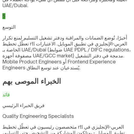
UAE/Dubai.
5
التوسع
أخيرًا، تُوضع الضمانات والمراقبة ودفتر تشغيل التسليم لمنع تكرار
تعطّل تخطيط rtl العربي-الإنجليزي في تطبيق الموبايل. الاعتبارات
الخاصة بـ UAE/Dubai (ضوابط UAE PDPL / DIFC regulations،
مصفوفة أجهزة UAE/GCC market) مدمجة في دفتر التشغيل.
Mobile Product Engineers أو Frontend Experience
Engineers يُستدعيان عند توسع النطاق.
الخبراء الموصى بهم
قائد
فريق الخبراء الرئيسي
Quality Engineering Specialists
متخصصون رئيسيون في تعطّل تخطيط rtl العربي-الإنجليزي في
تطبيق الموبايل - يمتلكون المشاركة من التشخيص حتى التسليم،