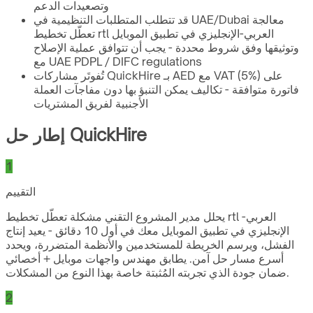
وتصعيدات الدعم
قد تتطلب المتطلبات التنظيمية في UAE/Dubai معالجة
تعطّل تخطيط rtl العربي-الإنجليزي في تطبيق الموبايل
وتوثيقها وفق شروط محددة - يجب أن تتوافق عملية الإصلاح
مع UAE PDPL / DIFC regulations
تُفوتَر مشاركات QuickHire بـ AED مع VAT (5%) على
فاتورة متوافقة - تكاليف يمكن التنبؤ بها دون مفاجآت العملة
الأجنبية لفريق المشتريات
إطار حل QuickHire
1
التقييم
يحلل مدير المشروع التقني مشكلة تعطّل تخطيط rtl العربي-
الإنجليزي في تطبيق الموبايل معك في أول 10 دقائق - يعيد إنتاج
الفشل، ويرسم الخريطة للمستخدمين والأنظمة المتضررة، ويحدد
أسرع مسار حل آمن. يطابق مهندس واجهات موبايل + أخصائي
ضمان جودة الذي تجربته المُثبتة خاصة بهذا النوع من المشكلات.
2