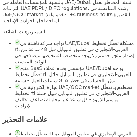
بالنسبة للمؤسسات العاملة في UAE/Dubai، تشتد المخاطر بفعل
التزامات UAE PDPL / DIFC regulations، وشدة المنافسة في
UAE/GCC market، ونوافذ GST+4 business hours القصيرة
المتاحة لحل الحوادث الإنتاجية.
السيناريوهات الشائعة
تواجه شركة ناشئة في UAE/Dubai مشكلة تعطّل تخطيط
rtl العربي-الإنجليزي في تطبيق الموبايل قبل 48 ساعة من
إصدار متجر حاسم ولا يوجد متخصص لتشخيصها وإصلاحها في
الوقت المناسب.
منتج SaaS مؤسسي يخدم عملاء UAE/Dubai يواجه
تعطّل تخطيط rtl العربي-الإنجليزي في تطبيق الموبايل خلال
ساعات العمل - ساعة SLA تدق والحساب في خطر.
تجارة إلكترونية في UAE/GCC market تصطدم بـ تعطّل
تخطيط rtl العربي-الإنجليزي في تطبيق الموبايل قبيل حملة
موسم الذروة - كل ساعة غير محلولة تضاعف تكاليف
الإيرادات.
علامات التحذير
تعطّل تخطيط rtl العربي-الإنجليزي في تطبيق الموبايل تم