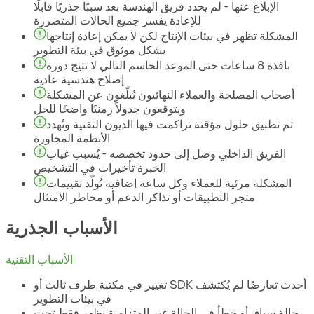
الإبلاغ عنها - لم يحدد فريق الهندسة بعد سببًا جذريًا قابلًا
للإعادة يفسر جميع الحالات المتضررة
المشكلة تظهر في بيئات الإنتاج لكن لا يمكن إعادة إنتاجها
بشكل موثوق في بيئة التطوير
نافذة 8 ساعات حتى الموعد الحاسم التالي لا تتيح دورة
إصلاح هندسية عادية
أصحاب المصلحة والعملاء النهائيون يُبلّغون عن المشكلة
ويتوقعون جدولاً زمنيًا واضحًا للحل
تم تطبيق حلول مؤقتة تراكمت فيها الديون التقنية وتُهدد
الأنظمة المجاورة
الفريق الداخلي وصل إلى حدود تخصصه - يُسبب غياب
الخبرة تأخيرات في التشخيص
المشكلة مرئية للعملاء وكل ساعة إضافية تُولّد تقييمات
متجر التطبيقات أو تذاكر الدعم أو مخاطر الامتثال
الأسباب الجذرية
الأسباب التقنية
تغيير في مكتبة طرف ثالث أو SDK أحدث تعارضًا لم يُكتشف
في بيئات التطوير
حالة سباق أو خطأ في الحالة غير المتزامنة يظهر فقط تحت