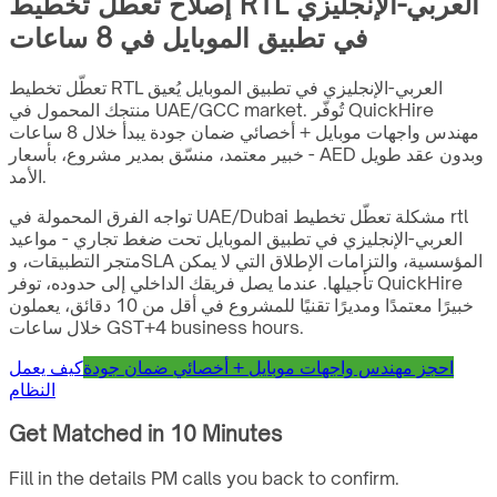
إصلاح تعطّل تخطيط RTL العربي-الإنجليزي
في تطبيق الموبايل في 8 ساعات
تعطّل تخطيط RTL العربي-الإنجليزي في تطبيق الموبايل يُعيق
منتجك المحمول في UAE/GCC market. تُوفّر QuickHire
مهندس واجهات موبايل + أخصائي ضمان جودة يبدأ خلال 8 ساعات
- خبير معتمد، منسّق بمدير مشروع، بأسعار AED وبدون عقد طويل
الأمد.
تواجه الفرق المحمولة في UAE/Dubai مشكلة تعطّل تخطيط rtl
العربي-الإنجليزي في تطبيق الموبايل تحت ضغط تجاري - مواعيد
متجر التطبيقات، وSLA المؤسسية، والتزامات الإطلاق التي لا يمكن
تأجيلها. عندما يصل فريقك الداخلي إلى حدوده، توفر QuickHire
خبيرًا معتمدًا ومديرًا تقنيًا للمشروع في أقل من 10 دقائق، يعملون
خلال ساعات GST+4 business hours.
احجز مهندس واجهات موبايل + أخصائي ضمان جودة
كيف يعمل
النظام
Get Matched in 10 Minutes
Fill in the details PM calls you back to confirm.