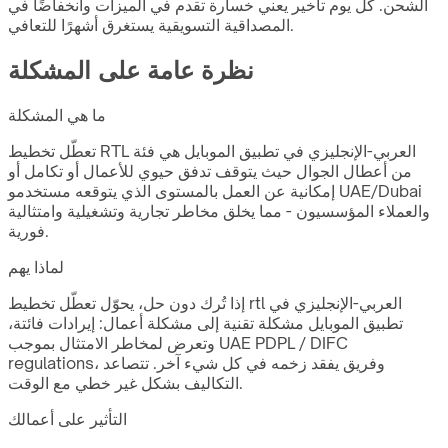
الشحن. كل يوم تأخير يعني خسارة تقدم في الميزات وانخفاضًا في
المصداقية التسويقية يستغرق أشهرًا للتعافي.
نظرة عامة على المشكلة
ما هي المشكلة
تعطّل تخطيط RTL العربي-الإنجليزي في تطبيق الموبايل هي فئة
من أعطال الجوال حيث يتوقف تدفق حيوي للأعمال أو تكامل أو
إمكانية عن العمل بالمستوى الذي يتوقعه مستخدمو UAE/Dubai
والعملاء المؤسسيون - مما يخلق مخاطر تجارية وتشغيلية وامتثالية
فورية.
لماذا يهم
إذا تُرك دون حل، يحوّل تعطّل تخطيط rtl العربي-الإنجليزي في
تطبيق الموبايل مشكلة تقنية إلى مشكلة أعمال: إيرادات فائتة،
وتعرض لمخاطر الامتثال بموجب UAE PDPL / DIFC
regulations، وفريق يفقد زخمه في كل شيء آخر. تتصاعد
التكاليف بشكل غير خطي مع الوقت.
التأثير على أعمالك