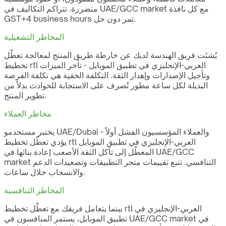
متضررة. تتراكم التكاليف في UAE/GCC market مع كل نافذة
GST+4 business hours تمر دون حل.
المخاطر التشغيلية
يُشتَت فريق الهندسة لديك عن خارطة طريق المنتج لمعالجة تعطّل
تخطيط rtl العربي-الإنجليزي في تطبيق الموبايل - تأخر الميزات
وتأجيل الإصدارات وإهدار الثقة. التكلفة الخفية هي تكلفة الفرصة
البديلة لكل ساعة مطور تُصرف على الاستجابة للحوادث بدلاً من
تطوير المنتج.
مخاطر العملاء
يختبر مستخدمو UAE/Dubai والعملاء المؤسسيون الفشل أولاً -
يؤدي تعطّل تخطيط rtl العربي-الإنجليزي في تطبيق الموبايل
المعطّل إلى تآكل الثقة الأصعب إعادة بنائها في UAE/GCC
market التنافسي. تتبع تقييمات متجر التطبيقات وتصعيدات الدعم
والانسحاب خلال ساعات.
المخاطر التنافسية
بينما يتعامل فريقك مع تعطّل تخطيط rtl العربي-الإنجليزي في
تطبيق الموبايل، يستمر المنافسون في UAE/GCC market في