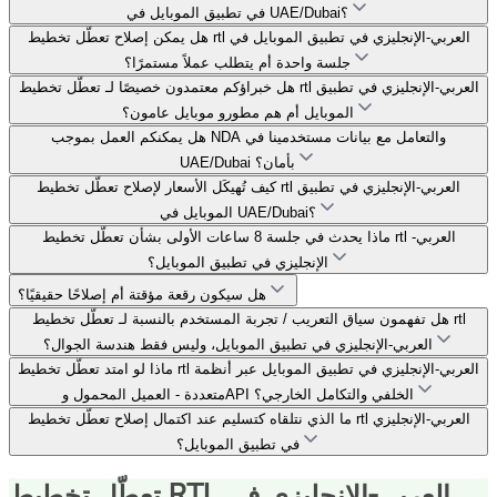
في تطبيق الموبايل في UAE/Dubai؟
هل يمكن إصلاح تعطّل تخطيط rtl العربي-الإنجليزي في تطبيق الموبايل في
جلسة واحدة أم يتطلب عملاً مستمرًا؟
هل خبراؤكم معتمدون خصيصًا لـ تعطّل تخطيط rtl العربي-الإنجليزي في تطبيق
الموبايل أم هم مطورو موبايل عامون؟
هل يمكنكم العمل بموجب NDA والتعامل مع بيانات مستخدمينا في
UAE/Dubai بأمان؟
كيف تُهيكَل الأسعار لإصلاح تعطّل تخطيط rtl العربي-الإنجليزي في تطبيق
الموبايل في UAE/Dubai؟
ماذا يحدث في جلسة 8 ساعات الأولى بشأن تعطّل تخطيط rtl العربي-
الإنجليزي في تطبيق الموبايل؟
هل سيكون رقعة مؤقتة أم إصلاحًا حقيقيًا؟
هل تفهمون سياق التعريب / تجربة المستخدم بالنسبة لـ تعطّل تخطيط rtl
العربي-الإنجليزي في تطبيق الموبايل، وليس فقط هندسة الجوال؟
ماذا لو امتد تعطّل تخطيط rtl العربي-الإنجليزي في تطبيق الموبايل عبر أنظمة
متعددة - العميل المحمول وAPI الخلفي والتكامل الخارجي؟
ما الذي نتلقاه كتسليم عند اكتمال إصلاح تعطّل تخطيط rtl العربي-الإنجليزي
في تطبيق الموبايل؟
تعطّل تخطيط RTL العربي-الإنجليزي في