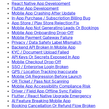
React Native App Development
Flutter App Development
Mobile App Crashing After Update
In-App Purchase / Subscription Billing Bug
App Store / Play Store Rejection Fix
Mobile App Not Generating Leads Or Bookings
Mobile App Onboarding Drop-Off
Mobile Payment Gateway Failure
Privacy / Data Safety Label Mismatch
Backend API Broken In Mobile App
KYC / Document Upload Failed
API Keys Or Secrets Exposed In App
Mobile Checkout Drop-Off
SSO / Enterprise Login Broken
GPS / Location Tracking Inaccurate
Mobile QA Regression Before Launch
QR Ticket / Pass Not Scanning
Mobile App Accessibility Compliance Risk
Driver / Field App Offline Sync Failing
Flutter / React Native Upgrade Emergency
AI Feature Breaking Mobile App
Booking Cancellation Or Refund Flow Broken