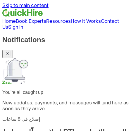
Skip to main content
Home
Book Experts
Resources
How It Works
Contact
Us
Sign In
Notifications
You're all caught up
New updates, payments, and messages will land here as
soon as they arrive.
إصلاح في
8 ساعات