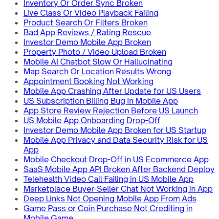
Inventory Or Order Sync Broken
Live Class Or Video Playback Failing
Product Search Or Filters Broken
Bad App Reviews / Rating Rescue
Investor Demo Mobile App Broken
Property Photo / Video Upload Broken
Mobile AI Chatbot Slow Or Hallucinating
Map Search Or Location Results Wrong
Appointment Booking Not Working
Mobile App Crashing After Update for US Users
US Subscription Billing Bug in Mobile App
App Store Review Rejection Before US Launch
US Mobile App Onboarding Drop-Off
Investor Demo Mobile App Broken for US Startup
Mobile App Privacy and Data Security Risk for US
App
Mobile Checkout Drop-Off in US Ecommerce App
SaaS Mobile App API Broken After Backend Deploy
Telehealth Video Call Failing in US Mobile App
Marketplace Buyer-Seller Chat Not Working in App
Deep Links Not Opening Mobile App From Ads
Game Pass or Coin Purchase Not Crediting in
Mobile Game