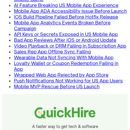
AI Feature Breaking US Mobile App Experience
Mobile App ADA Accessibility Issue Before Launch
iOS Build Pipeline Failed Before Hotfix Release
Mobile App Analytics Events Broken Before
Campaign
API Keys or Secrets Exposed in US Mobile App
Bad App Reviews After iOS or Android Update
Video Playback or DRM Failing in Subscription App
Sales Rep App Offline Sync Failing
Wearable Data Not Syncing With Mobile App
Loyalty Wallet or Coupon Redemption Failing in
App
Wrapped Web App Rejected by App Store
Push Notifications Not Working for US App Users
Mobile MVP Rescue Before US Launch
A faster way to get tech & software