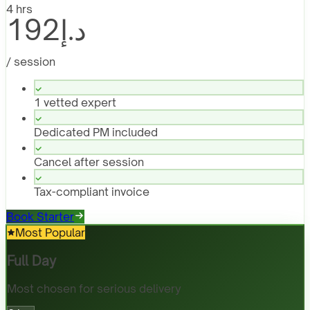
4 hrs
د.إ192
/ session
1 vetted expert
Dedicated PM included
Cancel after session
Tax-compliant invoice
Book Starter
Most Popular
Full Day
Most chosen for serious delivery