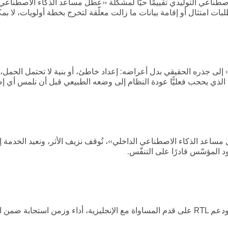
طناعي التوليدي تقييمًا حيًّا لمشكلة «عطل مساعد الذكاء الاصطناعي 
بات امتثال أو إقامة بيانات ما زالت معلّقة لتخرج بخطة أولويات، لا بم
 جذره الحقيقي بدل أعراضه: إعداد خاطئ، أو بنية لا تحتمل الحمل، أ
ا الذي يحجب فعليًّا عودة النظام إلى وضعه الطبيعي قبل أن نلمس أي إص
ة 2-4 ساعات: نحتوي مشكلة «عطل مساعد الذكاء الاصطناعي الداخلي»، نُوقف نزيف الأثر
المؤسّس قادرًا على التنفّس.
بعد الاحتواء نضبط النظام على السقف الذي تتوقّعه دبي: جودة عربية ودعم RTL على قدم المساواة مع