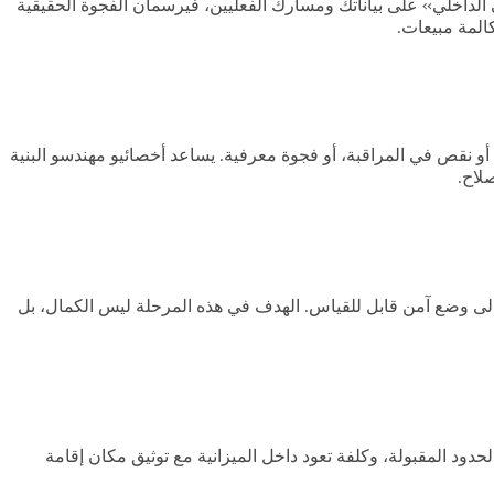
الداخلي» على بياناتك ومسارك الفعليين، فيرسمان الفجوة الحقيقية
كالمة مبيعات.
و نقص في المراقبة، أو فجوة معرفية. يساعد أخصائيو مهندسو البنية
لاح.
، ونعيد الخدمة إلى وضع آمن قابل للقياس. الهدف في هذه المرحلة ليس الكمال، بل
 الإنجليزية، أداء وزمن استجابة ضمن الحدود المقبولة، وكلفة تعود داخل الميزانية مع توثيق مكان إقامة