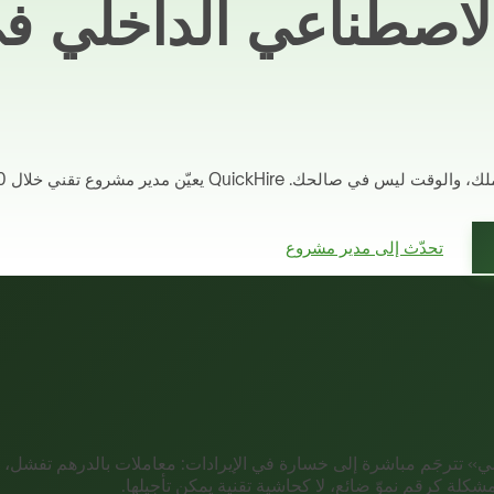
لاصطناعي الداخلي 
تحدّث إلى مدير مشروع
 تترجَم مباشرة إلى خسارة في الإيرادات: معاملات بالدرهم تفشل، عر
مشكلة كرقم نموّ ضائع، لا كحاشية تقنية يمكن تأجيلها.