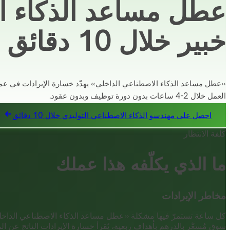
عطل مساعد الذكاء ا
خبير خلال 10 دقائق
العمل خلال 2-4 ساعات بدون دورة توظيف وبدون عقود.
احصل على مهندسو الذكاء الاصطناعي التوليدي خلال 10 دقائق
كلفة الانتظار
ما الذي يكلّفه هذا عملك
مخاطر الإيرادات
كل ساعة تستمرّ فيها مشكلة «عطل مساعد الذكاء الاصطناعي الداخلي»
سوق مُسعَّر بالدرهم بأهداف ربعية، يُقرأ خسارة الإيرادات الناتج عن ال