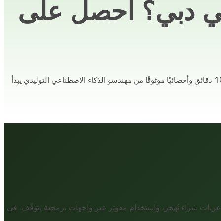
في دبي؟ احصل على
«عطل مساعد الذكاء الاصطناعي الداخلي» يهدّد خسارة الإيرادات في عملك، والوقت ليس في صالحك. QuickHire يعيّن مدير مشروع تقني خلال 10 دقائق وأخصائيًا موثوقًا من مهندسو الذكاء الاصطناعي التوليدي يبدأ
بات شراء تُهجَر، واستخدام مفوتر عبر واجهات برمجية يتوقّف. في