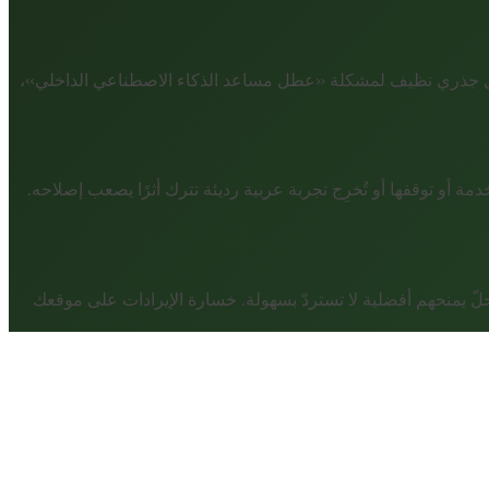
حليل جذري نظيف لمشكلة «عطل مساعد الذكاء الاصطناعي الداخلي»،
و توقفها أو تُخرِج تجربة عربية رديئة تترك أثرًا يصعب إصلاحه.
ي الداخلي» بلا حلّ يمنحهم أفضلية لا تستردّ بسهولة. خسارة الإيرادات على موقعك