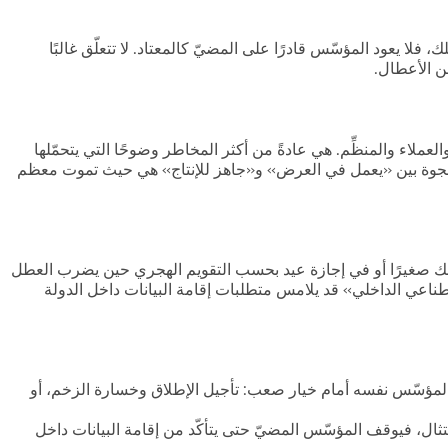
 يعود المؤسّس قادرًا على المضيّ كالمعتاد. لا تتعلّق غالبًا
ن الأعطال.
عملاء والمنظِّم. هي عادةً من أكثر المخاطر وضوحًا التي يتحمّلها
مًا. الفجوة بين «يعمل في العرض» و«جاهز للإنتاج» هي حيث تموت معظم
ريقك صغيرًا أو في إجازة عيد بحسب التقويم الهجري حين يضرب العطل
 «عطل مساعد الذكاء الاصطناعي الداخلي» قد يلامس متطلبات إقامة البيانات داخل الدولة
مؤسّس نفسه أمام خيار صعب: تأجيل الإطلاق وخسارة الزخم، أو
أو موعد امتثال، فيوقف المؤسّس المضيّ حتى يتأكّد من إقامة البيانات داخل