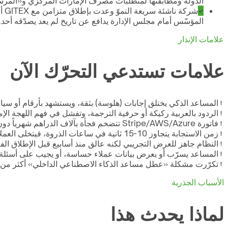
الدولة ومطابقتها لمتطلبات مصرف الإمارات المركزي و«المرسوم بقانو
شر
المؤسّس أمام مجلس الإدارة يدافع عن تاريخ لم يعد يصدّقه أحد.
علامات الإنذار
علامات تستدعي التحرّك الآن
المساعد الذكي يختلق إجابات (هلوسة) بثقة، ويستشهد بأرقام أو سي
الردود بالعربية ركيكة أو حرفية الترجمة، وتفشل في فهم اللهجة الإما
فاتورة Stripe/AWS/Azure تتضخم فجأة بآلاف الدراهم شهرياً دون زيادة مقابلة في عدد المستخدمين أو القيمة
زمن الاستجابة يتجاوز 10-15 ثانية في ساعات الذروة، فيتخلى العملاء عن المحادثة قبل اكتمال الإجابة
النظام جاهز للعرض التجريبي لكنه عالق منذ أسابيع قبل الإطلاق ال
المساعد يسرّب أو يعرض بيانات عملاء حساسة، أو يجيب على أسئلة خارج نط
تكرّرت مشكلة «عطل مساعد الذكاء الاصطناعي الداخلي» أكثر من مرّة
الأسباب الجذرية
لماذا يحدث هذا