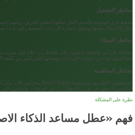
مخاطر التشغيل
تُسقط فرق الهندسة والدعم كامل خطّتها لتطفئ الحريق، وتلتهم اجتم
تتكرّر الأعطال نفسها ويتحوّل خسارة الإيرادات التشغيلي إلى عبء صام
مخاطر العملاء
عملاؤك في دبي والخليج يحكمون على علامتك من خلال أول تجربة سيّئة؛
ثقة العميل جزء من خسارة الإيرادات، وفقدانها أغلى بكثير من تكلفة الإ
مخاطر المنافسة
المنافسون الإقليميون ومنظو
التنافسي لا يظهر في تقرير الأعطال، بل في الصفقات والعناوين ال
نظرة على المشكلة
فهم «عطل مساعد الذكاء الاص