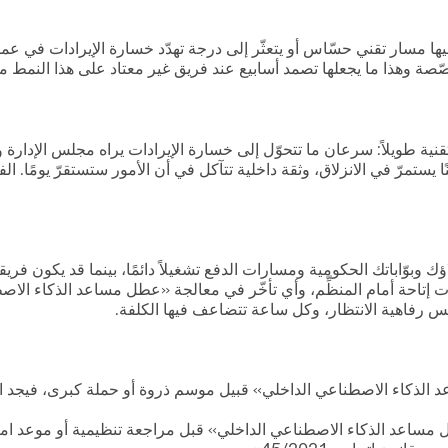
ار تقني حسّاس أو يتعثّر إلى درجة تهدّد خسارة الإيرادات في عملك، فلا
ّصة وهذا ما يجعلها تصمد أسابيع عند فريق غير معتاد على هذا النمط م
ة طويلاً: سرعان ما تتحوّل إلى خسارة الإيرادات يراه مجلس الإدارة وال
علنًا يستمرّ في الانزلاق، وثقة داخلية تتآكل في أن الأمور ستستقرّ يو
بوّاباتك الحكومية ومسارات الدفع تشغيلاً دائمًا، بينما قد يكون ف
يت الخليج. الكيانات في DIFC وADGM تواجه التزامات إتاحة أمام المنظِّم، وأي تأخّر في معالجة
ذكاء الاصطناعي الداخلي» قبيل موسم ذروة أو حملة كبرى، فيجد ال
DI تظهر لديها مشكلة «عطل مساعد الذكاء الاصطناعي الداخلي» قبل مراجعة تنظيمية 