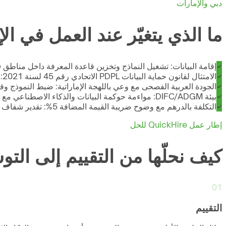
دبي والإمارات
ما الذي يتغيّر عند العمل في ال
إقامة البيانات: تشغيل النماذج وتخزين قاعدة المعرفة داخل مناطق AWS/Azure في الإمارات (UAE Region) لضمان بقاء بيانات العملاء داخل الدولة
الامتثال لقانون حماية البيانات PDPL الاتحادي رقم 45 لسنة 2021: ضوابط واضحة لمعالجة البيانات الشخصية التي تمرّ عبر المساعد الذكي وعدم إرسالها لنماذج خارجية دون موافقة
الجودة العربية الفصحى مع وعي باللهجة الإماراتية: ضبط النموذج وق
بيئة DIFC/ADGM: مواءمة حوكمة البيانات والذكاء الاصطناعي مع أُطر المناطق الحرة المالية إن كان المساعد يخدم كيانات مرخّصة فيها
التكلفة بالدرهم مع وضوح ضريبة القيمة المضافة 5%: تقدير شفاف لتكاليف الاستهلاك الشهرية (Stripe/AWS/Azure) بالدرهم الإماراتي شامل الضريبة
إطار عمل QuickHire للحل
كيف نحلّها من التقييم إلى التوس
01
التقييم