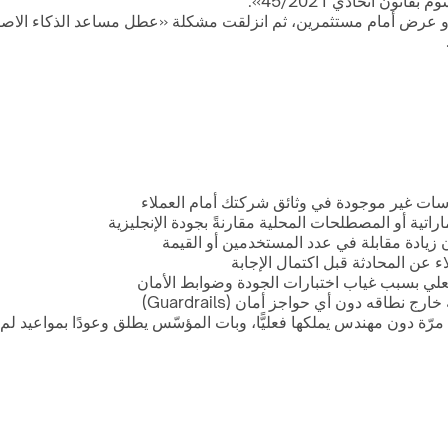
ن اتحادي 45/2021».
كة ناشئة سريعة النموّ وعدت بإطلاق متزامن مع GITEX أو عرض أمام مستثمرين، ثم انزلقت مشكلة «
اسات غير موجودة في وثائق شركتك أمام العملاء
راتية أو المصطلحات المحلية مقارنةً بجودة الإنجليزية
فعلي بسبب غياب اختبارات الجودة وضوابط الأمان
اقه دون أي حواجز أمان (Guardrails)
 دون مهندس يملكها فعليًّا، وبات المؤسّس يطلق وعودًا بمواعيد لم ي