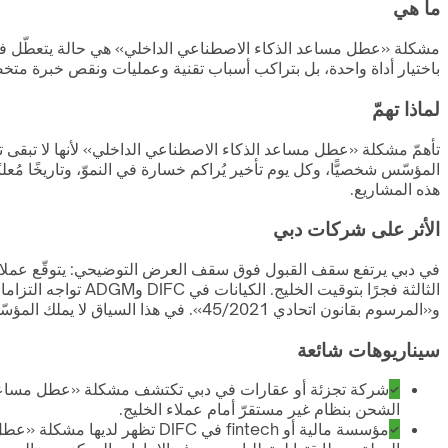
ما هي
مشكلة «عطل مساعد الذكاء الاصطناعي الداخلي» هي حالة يتعطّل فيها مس
باختيار أداة واحدة، بل بتراكب أسباب تقنية وعمليات ونقص خبرة متخص
لماذا تهمّ
تأهمّ مشكلة «عطل مساعد الذكاء الاصطناعي الداخلي» لأنها لا تبقى تقني
المؤسّس شخصيًّا، وكل يوم تأخير يُراكم خسارة في النموّ، وتاريخًا مُ
هذه المشاريع.
الأثر على شركات دبي
في دبي يرتفع سقف القبول فوق سقف العرض التوضيحي: يتوقّع عملاؤك و
الثالثة فجرًا بتوق
و«المرسوم بقانون اتحادي 45/2021». في هذا السياق لا يملك المؤسّس رفاهية الانتظار، وكل ساعة تتضاعف فيها الكلفة.
سيناريوهات شائعة
شركة تجزئة أو عقارات في دبي تكتشف مشكلة «عطل مساعد ال
الشحن بنظام غير مستقرّ أمام عملاء الخليج.
مؤسسة مالية أو fintech في FC