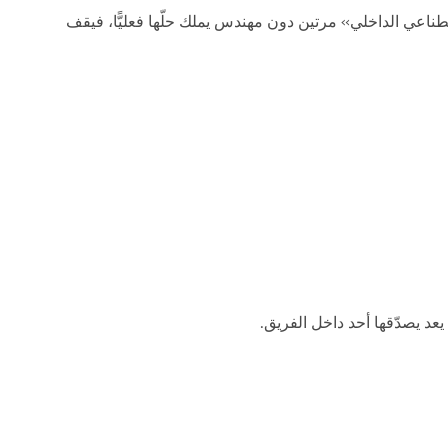
عطل مساعد الذكاء الاصطناعي الداخلي» مرتين دون مهندس يملك حلّها فعليًّا، فيقف
عد يصدّقها أحد داخل الفريق.