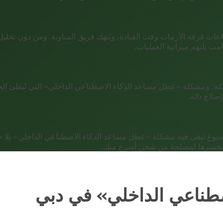
اعات غرفة الأزمات وقت القيادة، ويُنهك فريق المناوبة. ومن دون ت
ت يلتهم ميزانية العمليات.
 ومشكلة «عطل مساعد الذكاء الاصطناعي الداخلي» التي تُبطئ الخدمة أ
صلاح ذاته.
مة Smart Dubai يتحرّكون الآن؛ وكل أسبوع تبقى فيه مشكلة «عطل مساعد الذكاء الاصطناع
تي تخسرها لمصلحة من شحن أسرع منك.
طناعي الداخلي» في دبي