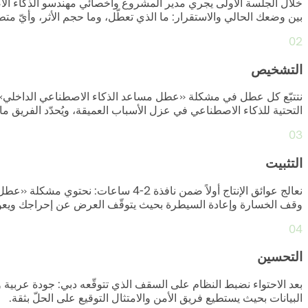
خلال الجلسة الأولى يجري مدير المشروع وأخصائي مهندسو الذكاء الاص
بين وضعك الحالي والاستقرار: ما الذي تعطّل، وما حجم الأثر، وأيّ متطل
02
التشخيص
نتتبّع كل عطل في مشكلة «عطل مساعد الذكاء الاصطناعي الداخلي» إلى
التحتية للذكاء الاصطناعي في عزل الأسباب العميقة، ويُحدّد الفريق م
03
التثبيت
نعالج عوائق الإنتاج أولاً ضمن نافذ
وقف الخسارة وإعادة السيطرة بحيث يتوقّف العرض عن إحراجك ويعود 
04
التحسين
البيانات بحيث يستطيع فريق الأمن والامتثال التوقيع على الحلّ بثقة.