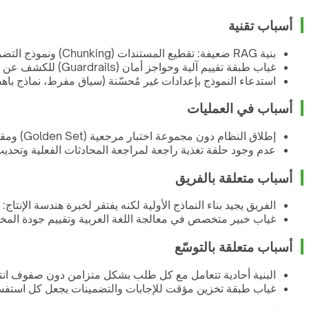
أسباب تقنية
بنية RAG ضعيفة: تقطيع المستندات (Chunking) ونموذج التضمين (Embedding) غير مهيّأين للعربية، فيسترجع النظام مقاطع غير ذات صلة وتنخفض دقة الإجابة
غياب طبقة تقييم آلية وحواجز أمان (Guardrails) للكشف عن الهلوسة وحجب البيانات الحساسة قبل وصول الرد للمستخدم
استدعاء النموذج بإعدادات غير مُحسّنة (سياق مفرط، نماذج باهظة لمهام بسيطة، غياب 
أسباب في العمليات
إطلاق النظام دون مجموعة اختبار مرجعية (Golden Set) ومقاييس جودة واضحة، فلا توجد طريقة موضوعية لقياس تحسّن أو تراجع الإجابات
عدم وجود حلقة تغذية راجعة لمراجعة المحادثات الفعلية وتحدي
أسباب متعلقة بالفريق
الفريق يجيد بناء النماذج الأولية لكنه يفتقر لخبرة هندسة الإنتاج:
غياب خبير متخصص في معالجة اللغة العربية وتقييم جودة المخرجا
أسباب متعلقة بالتوسّع
البنية أحادية تتعامل مع كل طلب بشكل متزامن دون صفوف انتظار أو حدود معدّل (Rate Limiting)،
غياب طبقة تخزين مؤقت للإجابات والتضمينات يجعل كل استفسار ي