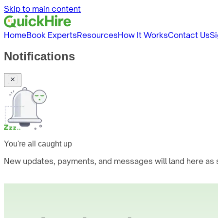
Skip to main content
Home
Book Experts
Resources
How It Works
Contact Us
Si
Notifications
You're all caught up
New updates, payments, and messages will land here as s