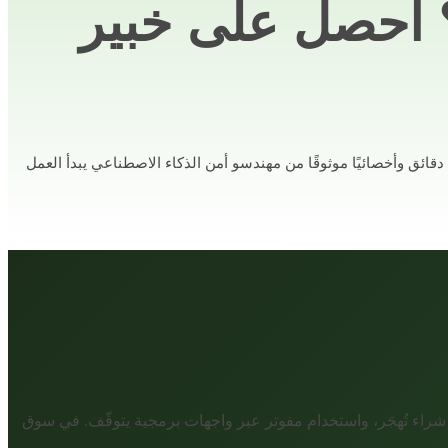
 احصل على خبير
«جاهزية حوكمة الذكاء الاصطناعي» يهدّد مخاطر فقدان العملاء في عملك، والوقت ليس في صالحك. QuickHire يعيّن مدير مشروع تقني خلال 10 دقائق وأخصائيًا موثوقًا من مهندسو أمن الذكاء الاصطناعي يبدأ العمل
راء تُهجَر، واستخدام مفوتر عبر واجهات برمجية يتوقّف. في سوق