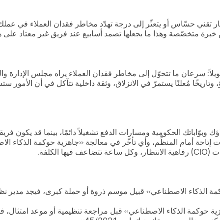
قص خبرة متخصّصة وهذا ما يجعلها تصمد أسابيع عند فريق غير معتاد على 
لاً: سرعان ما تتحوّل إلى مخاطر فقدان العملاء يراه مجلس الإدارة والعم
سارة في النموّ، وتاريخًا مُعلنًا يستمرّ في الانزلاق، وثقة داخلية تتآكل في أن
بوّاباتك الحكومية ومسارات الدفع تشغيلاً دائمًا، بينما قد يكون ف
قيت الخليج. الكيانات في DIFC وADGM تواجه التزامات إتاحة أمام المنظِّم، وأي تأخّر في معالج