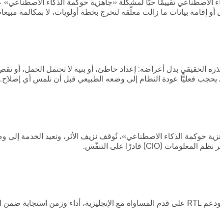
الاصطناعي تقييمًا حيًّا لمشكلة «جاهزية حوكمة الذكاء الاصطناعي» 
 أو إقامة بيانات ما زالت معلّقة لتخرج بخطة أولويات، لا بمكالمة مبيعا
 الحقيقي بدل أعراضه: إعداد خاطئ، أو بنية لا تحتمل الحمل، أو نقص 
ي يحجب فعليًّا عودة النظام إلى وضعه الطبيعي قبل أن نلمس أي إصلاح.
افذة 12-24 ساعة: نحتوي مشكلة «جاهزية حوكمة الذكاء الاصطناعي»، نُوقف نزيف الأثر، 
) قادرًا على التنفّس.
بعد الاحتواء نضبط النظام على السقف الذي تتوقّعه دبي: جودة عربية ودعم RTL على قدم المساواة مع