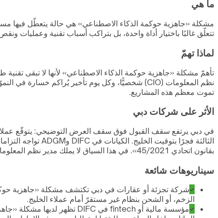
ما هي
تتعلّق غالبًا باختيار أداة واحدة، بل بتراكب أسباب تقنية وعمليات ون
لماذا تهمّ
تأهمّ مشكلة «جاهزية حوكمة الذكاء الاصطناعي» لأنها لا تبقى تقنية طوي
نظم المعلومات (CIO) شخصيًّا، وكل يوم تأخير يُراكم خ
تموت معظم هذه المشاريع.
الأثر على شركات دبي
في دبي يرتفع سقف القبول فوق سقف العرض التوضيحي: يتوقّع عملاؤك و
الثالثة فجرًا بتو
بقانون اتحادي 45/2021». في هذا السياق لا يملك مدير نظم المعلومات (CIO) رفاهية الانتظار، وكل ساعة تتضاعف فيها الكلفة.
سيناريوهات شائعة
الزخم، أو الشحن بنظام غير مستقرّ أمام عملاء الخليج.