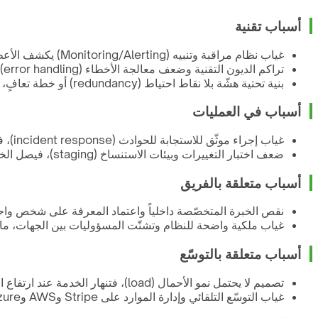
أسباب تقنية
غياب نظام مراقبة وتنبيه (Monitoring/Alerting) يكشف الأعطال مبكّراً، فتُكتشف المشكلة من شكاوى العملاء بدل الأدوات
تراكم الديون التقنية وضعف معالجة الأخطاء (error handling) يجعل عطلاً صغيراً يتمدّد إلى تعطّل كامل في النظام
بنية تحتية هشّة بلا نقاط احتياط (redundancy) أو خطة تعافٍ، فيؤدّي فشل مكوّن واحد إلى توقّف الخدمة بالكامل
أسباب في العمليات
غياب إجراء موثّق للاستجابة للحوادث (incident response)، فيُهدَر الوقت في تحديد المسؤول وخطوات التصعيد
ضعف اختبار التغييرات وبيئات الاستنساخ (staging)، فيصل الخلل إلى الإنتاج مباشرة دون مرحلة تحقّق
أسباب متعلقة بالفريق
نقص الخبرة المتخصّصة داخلياً واعتماد المعرفة على شخص واحد،
غياب ملكية واضحة للنظام وتشتّت المسؤوليات بين الجهات، ما 
أسباب متعلقة بالتوسّع
تصميم لا يحتمل نمو الأحمال (load)، فتنهار الخدمة عند ارتفاع الطلب في المواسم أو الحملات
غياب التوسّع التلقائي وإدارة الموارد على Stripe وAWS وAzure، ما يسبّب اختناقات وتكاليف غير منضبطة عند الذروة