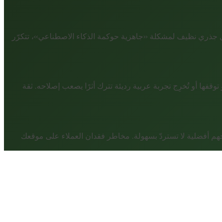
يل جذري نظيف لمشكلة «جاهزية حوكمة الذكاء الاصطناعي»، تتكرّر
ها أو تُخرِج تجربة عربية رديئة تترك أثرًا يصعب إصلاحه. ثقة
اعي» بلا حلّ يمنحهم أفضلية لا تستردّ بسهولة. مخاطر فقدان العملاء على موقعك