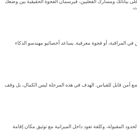
على بياناتك ومسارك الفعليين، فيرسمان الفجوة الحقيقية بين وضعك
ت.
في المراقبة، أو فجوة معرفية. يساعد أخصائيو مهندسو الذكاء
ونعيد الخدمة إلى وضع آمن قابل للقياس. الهدف في هذه المرحلة ليس الكمال، بل وقف
 الإنجليزية، أداء وزمن استجابة ضمن الحدود المقبولة، وكلفة تعود داخل الميزانية مع توثيق مكان إقامة