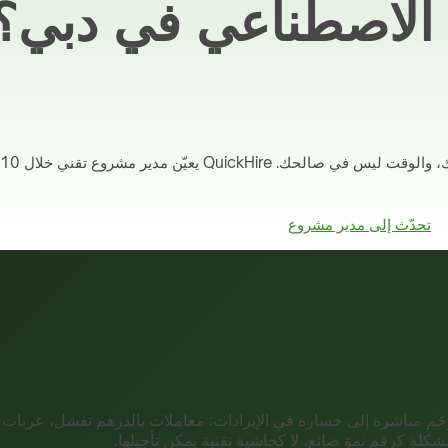
ء الاصطناعي في دبي؟
تحدّث إلى مدير مشروع
َم مباشرة إلى خسارة في الإيرادات: معاملات بالدرهم تفشل، عربات ش
مشكلة كرقم نموّ ضائع، لا كحاشية تقنية يمكن تأجيلها.