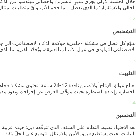
خلال الجلسة الأولى يجري مدير المشروع وأخصائي مهندسو أمن الذكاء 
الحالي والاستقرار: ما الذي تعطّل، وما حجم الأثر، وأيّ متطلبات امتثال
02
التشخيص
نتتبّع كل عطل في مشكلة «جاهزية حوكمة الذكاء الاصطناعي» إلى جذره
الاصطناعي التوليدي في عزل الأسباب العميقة، ويُحدّد الفريق ما الذ
03
التثبيت
نعالج عوائق الإنتاج أولاً ضمن ن
الخسارة وإعادة السيطرة بحيث يتوقّف العرض عن إحراجك ويعود مدير نظم المعلومات (CIO
04
التحسين
البيانات بحيث يستطيع فريق الأمن والامتثال التوقيع على الحلّ بثقة.