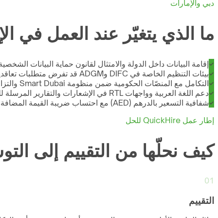
دبي والإمارات
ما الذي يتغيّر عند العمل في ال
إقامة البيانات داخل الدولة والامتثال لقانون حماية البيانات الشخصية الاتحادي PDPL رقم 45/2021 عند أي معالجة
بيئات التنظيم الخاصة في DIFC وADGM قد تفرض متطلبات تعاقدية وأمنية إضافية يجب مراعاتها قبل أي تدخّل
التكامل مع المنصّات الحكومية ضمن منظومة Smart Dubai والتزامات هيئة تنظيم الاتصالات والحكومة الرقمية TDRA
دعم اللغة العربية وواجهات RTL في الإشعارات والتقارير المرسلة للجمهور الإماراتي
شفافية التسعير بالدرهم (AED) مع احتساب ضريبة القيمة المضافة 5% على الجلسات والخدمات
إطار عمل QuickHire للحل
كيف نحلّها من التقييم إلى التوس
01
التقييم