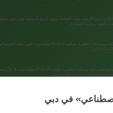
عات غرفة الأزمات وقت القيادة، ويُنهك فريق المناوبة. ومن دون تحل
 يلتهم ميزانية العمليات.
 ومشكلة «جاهزية حوكمة الذكاء الاصطناعي» التي تُبطئ الخدمة أو توقف
إصلاح ذاته.
مة Smart Dubai يتحرّكون الآن؛ وكل أسبوع تبقى فيه مشكلة «جاهزية حوكمة الذكاء الاصطن
تي تخسرها لمصلحة من شحن أسرع منك.
لاصطناعي» في دبي