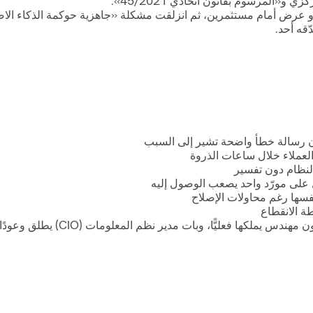
«المرسوم بقانون اتحادي 45/2021».
كة ناشئة سريعة النموّ وعدت بإطلاق متزامن مع GITEX أو عرض أمام مستثمرين، ثم انزلقت مشكلة «
العملاء خلال ساعات الذروة
لنظام دون تفسير
 على مورّد واحد يصعب الوصول إليه
سها رغم محاولات الإصلاح
طة الانقطاع
 نظم المعلومات (CIO) يطلق وعودًا بمواعيد لم يعد يصدّقها أحد داخل الفريق.