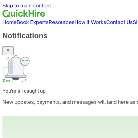
Skip to main content
Home
Book Experts
Resources
How It Works
Contact Us
Si
Notifications
You're all caught up
New updates, payments, and messages will land here as s