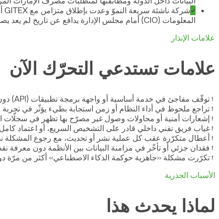
البيانات داخل الدولة ومطابقتها لمتطلبات مصرف الإمارات المركزي و
شر
المعلومات (CIO) أمام مجلس الإدارة يدافع عن تاريخ لم يعد يصدّقه أحد.
علامات الإنذار
علامات تستدعي التحرّك الآن
توقّف مفاجئ في خدمة أساسية أو واجهة برمجة تطبيقات (API) دون رسالة خطأ واضحة تشير إلى السبب
تراجع ملحوظ في أداء النظام أو زمن استجابة بطيء يؤثّر في تجربة 
إشعارات أمنية أو محاولات وصول غير مصرّح بها تظهر في سجلّات ا
غياب فريق تقني داخلي قادر على التشخيص السريع، أو اعتماد كامل
أعطال متكرّرة عقب كل عملية نشر أو تحديث، مع رجوع المشكلة نف
فقدان جزئي أو تأخّر في مزامنة البيانات بين الأنظمة دون معرفة نق
تكرّرت مشكلة «جاهزية حوكمة الذكاء الاصطناعي» أكثر من مرّة دون مهندس يملكها فعليًّا، وبات مدير
الأسباب الجذرية
لماذا يحدث هذا