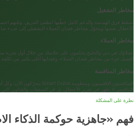
مخاطر التشغيل
تُسقط فرق الهندسة والدعم كامل خطّتها لتطفئ الحريق، وتلتهم اجتما
الأعطال نفسها ويتحوّل مخاطر فقدان العملاء التشغيلي إلى عبء صامت
مخاطر العملاء
عملاؤك في دبي والخليج يحكمون على علامتك من خلال أول تجربة سيّئة؛
العميل جزء من مخاطر فقدان العملاء، وفقدانها أغلى بكثير من تكلفة ال
مخاطر المنافسة
المنافسون الإقليميون ومنظو
التنافسي لا يظهر في تقرير الأعطال، بل في الصفقات والعناوين ال
نظرة على المشكلة
فهم «جاهزية حوكمة الذكاء ا