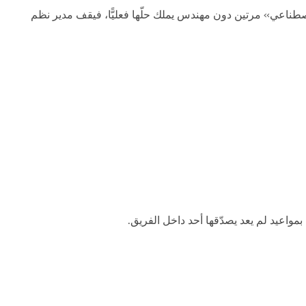
جاهزية حوكمة الذكاء الاصطناعي» مرتين دون مهندس يملك حلّها فعليًّا، فيقف مدير نظم