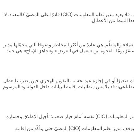
مشكلة «جاهزية حوكمة الذكاء الاصطناعي» هي حالة يتعطّل فيها مسار تقني حسّاس أو يتعثّر إلى درجة تهدّد مخاطر فقدان العملاء في عملك، فلا يعود مدير نظم المعلومات (CIO) قادرًا على المضيّ كالمعتاد. لا
هذا النمط من الأعطال.
لاء والمنظِّم. هي عادةً من أكثر المخاطر وضوحًا التي يتحمّلها مدير
 الأمور ستستقرّ يومًا. الفجوة بين «يعمل في العرض» و«جاهز للإنتاج» هي حيث
ريقك صغيرًا أو في إجازة عيد بحسب التقويم الهجري حين يضرب العطل
ة «جاهزية حوكمة الذكاء الاصطناعي» قد يلامس متطلبات إقامة البيانات داخل الدولة و«المرسوم
شركة تجزئة أو عقارات في دبي تكتشف مشكلة «جاهزية حوكمة الذكاء الاصطناعي» قبيل موسم ذروة أو حملة كبرى، فيجد مدير نظم المعلومات (CIO) نفسه أمام خيار صعب: تأجيل الإطلاق وخسارة
مؤسسة مالية أو fintech في DIFC تظهر لديها مشكلة «جاهزية حوكمة الذكاء الاصطناعي» قبل مراجعة تنظيمية أو موعد امتثال، فيوقف مدير نظم المعلومات (CIO) المضيّ حتى يتأكّد من إقامة