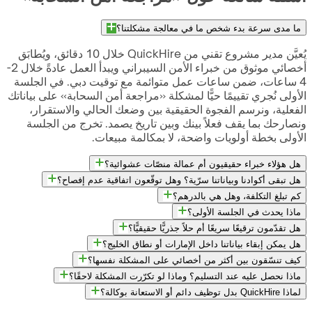
ما مدى سرعة بدء شخص ما في معالجة مشكلتنا؟
يُعيَّن مدير مشروع تقني من QuickHire خلال 10 دقائق، ويُطابَق
أخصائي موثوق من خبراء الأمن السيبراني ويبدأ العمل عادةً خلال 2-
4 ساعات، ضمن ساعات عمل متوائمة مع توقيت دبي. في الجلسة
الأولى نُجري تقييمًا حيًّا لمشكلة «مراجعة أمن السحابة» على بياناتك
الفعلية، ونرسم الفجوة الحقيقية بين وضعك الحالي والاستقرار،
ونصارحك بما يقف فعلاً بينك وبين تاريخ يصمد. تخرج من الجلسة
الأولى بخطة أولويات واضحة، لا بمكالمة مبيعات.
هل هؤلاء خبراء حقيقيون أم عمالة منصّات عشوائية؟
هل تبقى أكوادنا وبياناتنا سرّية؟ وهل توقّعون اتفاقية عدم إفصاح؟
كم تبلغ التكلفة، وهل هي بالدرهم؟
ماذا يحدث في الجلسة الأولى؟
هل تقدّمون ترقيعًا سريعًا أم حلاً جذريًّا حقيقيًّا؟
هل يمكن إبقاء بياناتنا داخل الإمارات أو نطاق الخليج؟
كيف تنسّقون بين أكثر من أخصائي على المشكلة نفسها؟
ماذا نحصل عليه عند التسليم؟ وماذا لو تكرّرت المشكلة لاحقًا؟
لماذا QuickHire بدل توظيف دائم أو الاستعانة بوكالة؟