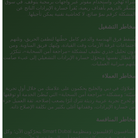
شراء تُهجَر، واستخدام مفوتر عبر واجهات برمجية يتوقّف. في سوق
مُسعَّر بالدرهم بأهداف ربعية، يُقرأ خسارة الإيرادات الناتج عن
المشكلة كرقم نموّ ضائع، لا كحاشية تقنية يمكن تأجيلها.
مخاطر التشغيل
تُسقط فرق الهندسة والدعم كامل خطّتها لتطفئ الحريق، وتلتهم
اجتماعات غرفة الأزمات وقت القيادة، ويُنهك فريق المناوبة. ومن
دون تحليل جذري نظيف لمشكلة «مراجعة أمن السحابة»، تتكرّر
الأعطال نفسها ويتحوّل خسارة الإيرادات التشغيلي إلى عبء صامت
يلتهم ميزانية العمليات.
مخاطر العملاء
عملاؤك في دبي والخليج يحكمون على علامتك من خلال أول تجربة
سيّئة؛ ومشكلة «مراجعة أمن السحابة» التي تُبطئ الخدمة أو توقفها
أو تُخرِج تجربة عربية رديئة تترك أثرًا يصعب إصلاحه. ثقة العميل جزء
من خسارة الإيرادات، وفقدانها أغلى بكثير من تكلفة الإصلاح ذاته.
مخاطر المنافسة
المنافسون الإقليميون ومنظومة Smart Dubai يتحرّكون الآن؛ وكل
أسبوع تبقى فيه مشكلة «مراجعة أمن السحابة» بلا حلّ يمنحهم