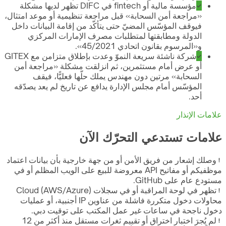
مؤسسة مالية أو fintech في DIFC تظهر لديها مشكلة
«مراجعة أمن السحابة» قبل مراجعة تنظيمية أو موعد امتثال،
فيوقف المؤسّس المضيّ حتى يتأكّد من إقامة البيانات داخل
الدولة ومطابقتها لمتطلبات مصرف الإمارات المركزي
و«المرسوم بقانون اتحادي 45/2021».
شركة ناشئة سريعة النموّ وعدت بإطلاق متزامن مع GITEX
أو عرض أمام مستثمرين، ثم انزلقت مشكلة «مراجعة أمن
السحابة» مرتين دون مهندس يملك حلّها فعليًّا، فيقف
المؤسّس أمام مجلس الإدارة يدافع عن تاريخ لم يعد يصدّقه
أحد.
علامات الإنذار
علامات تستدعي التحرّك الآن
وصلك إشعار من فريق الأمن أو من جهة خارجية بأن بيانات اعتماد
موظفيكم أو مفاتيح API معروضة للبيع على الويب المظلم أو في
مستودع عام على GitHub.
تظهر في لوحة المراقبة أو في سجلات Cloud (AWS/Azure)
محاولات دخول متكررة فاشلة من عناوين IP أجنبية، أو عمليات
دخول ناجحة في ساعات غير عمل المكتب على توقيت دبي.
لم يُجرَ اختبار اختراق أو تقييم ثغرات مستقل منذ أكثر من 12