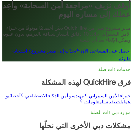
أوقف نزيف «مراجعة أمن السحابة» وأعِد
عملك إلى مساره اليوم
مدير مشروع تقني من QuickHire يعيّن أخصائيًا موثوقًا من خبراء
الأمن السيبراني خلال 10 دقائق بأسعار شفافة بالدرهم، بدون عقود،
ويمكن الإلغاء بعد أي جلسة.
احصل على المساعدة الآن
تحدّث إلى مدير مشروع
⚡ استجابة
طارئة
خدمات ذات صلة
فرق QuickHire لهذه المشكلة
خبراء الأمن السيبراني
مهندسو أمن الذكاء الاصطناعي
أخصائيو
عمليات تقنية المعلومات
موارد دبي ذات الصلة
مشكلات دبي الأخرى التي نحلّها