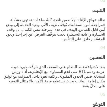
03
التثبيت
نعالج عوائق الإنتاج أولاً ضمن نافذة 2-4 ساعات: نحتوي مشكلة
«مراجعة أمن السحابة»، نُوقف نزيف الأثر، ونعيد الخدمة إلى وضع
آمن قابل للقياس. الهدف في هذه المرحلة ليس الكمال، بل وقف
الخسارة وإعادة السيطرة بحيث يتوقّف العرض عن إحراجك ويعود
المؤسّس قادرًا على التنفّس.
04
التحسين
بعد الاحتواء نضبط النظام على السقف الذي تتوقّعه دبي: جودة
عربية ودعم RTL على قدم المساواة مع الإنجليزية، أداء وزمن
استجابة ضمن الحدود المقبولة، وكلفة تعود داخل الميزانية مع توثيق
مكان إقامة البيانات بحيث يستطيع فريق الأمن والامتثال التوقيع
على الحلّ بثقة.
05
التوسّع