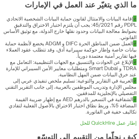
ما الذي يتغيّر عند العمل في الإمارات
إقامة البيانات والامتثال لقانون حماية البيانات الشخصية الاتحادي
PDPL رقم 45/2021: يجب أن يلتزم اختبار الاختراق والتدقيق
بضوابط معالجة البيانات وحدود نقلها خارج الدولة، مع توثيق الأساس
القانوني.
العمل ضمن المناطق الحرة DIFC و ADGM يخضع لأنظمة حماية
بيانات خاصة وإطار حوكمة سيبرانية أدق، وقد تتطلب عقود العملاء
فيها تقارير أمنية معتمدة دورياً.
الإبلاغ عن الحوادث والتنسيق مع الجهات التنظيمية: التعامل مع
TDRA و Smart Dubai ومتطلبات معايير الأمن السيبراني للإمارة
عند خرق البيانات ضمن المهل النظامية.
العربية في التقارير والتوعية: تسليم ملخص تنفيذي عربي إلى
مجلس الإدارة وتدريب الموظفين بالعربية، إلى جانب التقرير التقني
التفصيلي بالإنجليزية للمدققين.
الشفافية في التسعير بالدرهم AED مع إظهار ضريبة القيمة
المضافة 5%، وربط نطاق اختبار الاختراق بالأصول الفعلية لتفادي
تكاليف خفية في الفاتورة.
إطار عمل QuickHire للحل
كيف نحلّها من التقييم إلى التوسّع