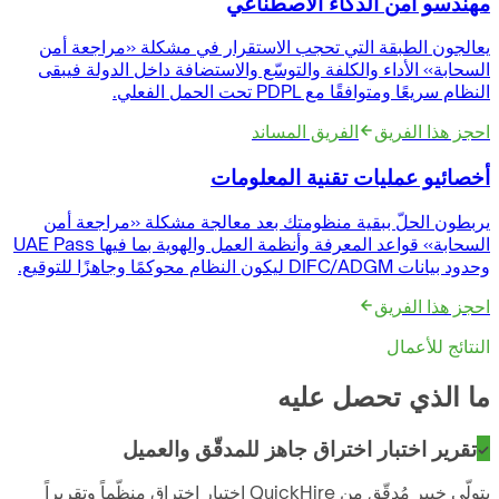
مهندسو أمن الذكاء الاصطناعي
يعالجون الطبقة التي تحجب الاستقرار في مشكلة «مراجعة أمن
السحابة» الأداء والكلفة والتوسّع والاستضافة داخل الدولة فيبقى
النظام سريعًا ومتوافقًا مع PDPL تحت الحمل الفعلي.
احجز هذا الفريق
الفريق المساند
أخصائيو عمليات تقنية المعلومات
يربطون الحلّ ببقية منظومتك بعد معالجة مشكلة «مراجعة أمن
السحابة» قواعد المعرفة وأنظمة العمل والهوية بما فيها UAE Pass
وحدود بيانات DIFC/ADGM ليكون النظام محوكمًا وجاهزًا للتوقيع.
احجز هذا الفريق
النتائج للأعمال
ما الذي تحصل عليه
تقرير اختبار اختراق جاهز للمدقّق والعميل
يتولّى خبير مُدقّق من QuickHire اختبار اختراق منظّماً وتقريراً