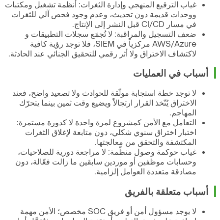
غياب الترقيع المنهجي وإدارة الثغرات: أنظمة تشغيل ومكتبات
ووحدات قديمة دون تحديث، وعدم وجود فحص آلي للثغرات
في مسار CI/CD قبل النشر إلى الإنتاج.
ضعف التسجيل والمراقبة: لا تُجمَع سجلات التطبيقات و
AWS/Azure مركزياً في SIEM، فلا توجد رؤية كافية
لاكتشاف الاختراق ولا أثر رقمي للتحقيق الجنائي عند الحادثة.
أسباب في العمليات
لا توجد خطة استجابة موثّقة للحوادث ولا تصعيد واضح، فعند
الاختراق يُتّخذ القرار ارتجالاً ويضيع وقت ثمين بينما يتحرّك
المهاجم.
التعامل مع الأمن كمشروع لمرة واحدة لا كدورة مستمرة:
اختبار اختراق سنوي شكلي، دون متابعة لإغلاق الثغرات
المكتشفة والتحقق من معالجتها.
غياب حوكمة وصول منظّمة: لا مراجعة دورية للصلاحيات،
وحسابات موظفين أو موردين سابقين ما زالت فعّالة، دون
مصادقة متعددة العوامل إلزامية.
أسباب متعلقة بالفريق
لا يوجد مسؤول أمن أو فريق SOC مخصص؛ الأمن مهمة