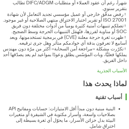
شهراً، رغم أن عقود العملاء أو متطلبات DIFC/ADGM تطالب
بتقرير سنوي.
رفض مدقّق خارجي أو عميل مؤسسي تجديد التعامل لأن شهادة
ISO 27001 أو تقرير اختبار الاختراق منتهي الصلاحية أو غير موجود.
تصلكم تنبيهات أمنية كثيرة يومياً من أدوات مختلفة دون فريق
SOC أو مناوبة لفرزها، فتُهمَل التنبيهات الحرجة وسط الضجيج.
ظهرت ثغرة حرجة معلنة (CVE) في برمجية تستخدمونها، وبعد
أسابيع لا تعرفون بدقة أي خوادمكم متأثر وهل جرى ترقيعه.
تكرّرت مشكلة «مراجعة أمن السحابة» أكثر من مرّة دون مهندس
يملكها فعليًّا، وبات المؤسّس يطلق وعودًا بمواعيد لم يعد يصدّقها أحد
داخل الفريق.
الأسباب الجذرية
لماذا يحدث هذا
أسباب تقنية
البنية مبنية دون مبدأ أقل الامتيازات: حسابات ومفاتيح API
بصلاحيات واسعة، وأسرار مكتوبة في الشيفرة أو متغيرات
البيئة بدل خزائن الأسرار، ما يحوّل أي ثغرة بسيطة إلى
اختراق شامل.