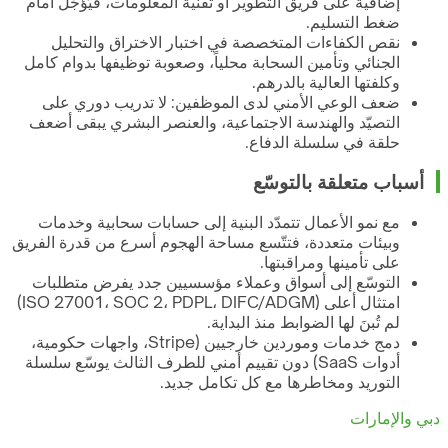
إضافية على فريق التطوير أو تقنية المعلومات، فيُؤجَّل أمام
ضغط التسليم.
نقص الكفاءات المتخصصة في اختبار الاختراق والتحليل
الجنائي وتأمين السحابة محلياً، وصعوبة توظيفها بدوام كامل
وكلفتها العالية بالدرهم.
ضعف الوعي الأمني لدى الموظفين: لا تدريب دوري على
التصيّد والهندسة الاجتماعية، والعنصر البشري يبقى أضعف
حلقة في سلسلة الدفاع.
أسباب متعلقة بالتوسّع
مع نمو الأعمال تتمدّد البنية إلى حسابات سحابية وخدمات
وبيئات متعددة، فتتّسع مساحة الهجوم أسرع من قدرة الفريق
على تأمينها ومراقبتها.
التوسّع إلى أسواق وعملاء مؤسسيين جدد يفرض متطلبات
امتثال أعلى (ISO 27001، SOC 2، PDPL، DIFC/ADGM)
لم تُبنَ لها الضوابط منذ البداية.
دمج خدمات وموردين خارجيين (Stripe، واجهات حكومية،
أدوات SaaS) دون تقييم أمني للطرف الثالث يوسّع سلسلة
التوريد ومخاطرها مع كل تكامل جديد.
دبي والإمارات