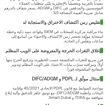
تنفيذياً بالعربية وتفصيلياً بالإنجليزية يلبّي متطلبات العملاء
المؤسسيين والمدققين في DIFC و ADGM، بسعر شفاف بالدرهم
شامل ضريبة القيمة المضافة 5%.
تقليص زمن اكتشاف الاختراق والاستجابة له
بناء مراقبة مركزية للسجلات في SIEM وقواعد تنبيه ذكية وخطة
استجابة موثّقة تختصر زمن الاكتشاف والاحتواء من أسابيع إلى
ساعات وتقلّص أثر الحادثة.
إغلاق الثغرات الحرجة والمعروضة على الويب المظلم
فرز سريع للثغرات المكتشفة حسب الخطورة، وترقيع الحرج منها
أولاً، ومراقبة تسرّب بيانات الاعتماد على الويب المظلم وتدوير
المفاتيح المكشوفة فوراً.
امتثال موثّق لـ PDPL و DIFC/ADGM
مواءمة الضوابط مع قانون PDPL الاتحادي 45/2021 وإقامة
البيانات وأنظمة DIFC/ADGM، مع توثيق جاهز للتدقيق وآلية إبلاغ
متوافقة مع TDRA و Smart Dubai.