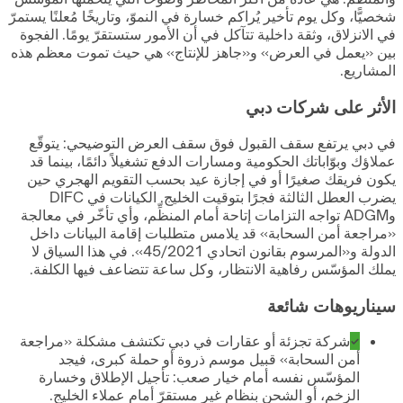
شخصيًّا، وكل يوم تأخير يُراكم خسارة في النموّ، وتاريخًا مُعلنًا يستمرّ
في الانزلاق، وثقة داخلية تتآكل في أن الأمور ستستقرّ يومًا. الفجوة
بين «يعمل في العرض» و«جاهز للإنتاج» هي حيث تموت معظم هذه
المشاريع.
الأثر على شركات دبي
في دبي يرتفع سقف القبول فوق سقف العرض التوضيحي: يتوقّع
عملاؤك وبوّاباتك الحكومية ومسارات الدفع تشغيلاً دائمًا، بينما قد
يكون فريقك صغيرًا أو في إجازة عيد بحسب التقويم الهجري حين
يضرب العطل الثالثة فجرًا بتوقيت الخليج. الكيانات في DIFC
وADGM تواجه التزامات إتاحة أمام المنظِّم، وأي تأخّر في معالجة
«مراجعة أمن السحابة» قد يلامس متطلبات إقامة البيانات داخل
الدولة و«المرسوم بقانون اتحادي 45/2021». في هذا السياق لا
يملك المؤسّس رفاهية الانتظار، وكل ساعة تتضاعف فيها الكلفة.
سيناريوهات شائعة
شركة تجزئة أو عقارات في دبي تكتشف مشكلة «مراجعة
أمن السحابة» قبيل موسم ذروة أو حملة كبرى، فيجد
المؤسّس نفسه أمام خيار صعب: تأجيل الإطلاق وخسارة
الزخم، أو الشحن بنظام غير مستقرّ أمام عملاء الخليج.