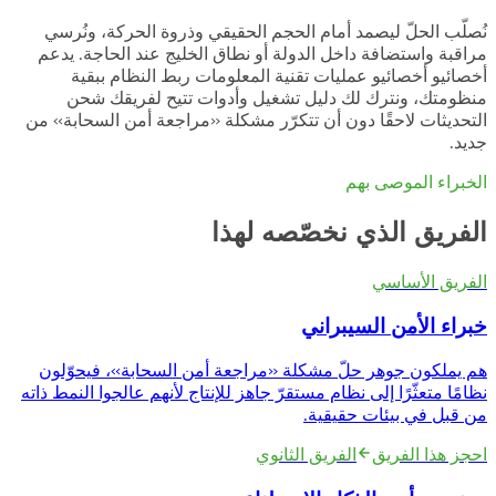
نُصلّب الحلّ ليصمد أمام الحجم الحقيقي وذروة الحركة، ونُرسي
مراقبة واستضافة داخل الدولة أو نطاق الخليج عند الحاجة. يدعم
أخصائيو أخصائيو عمليات تقنية المعلومات ربط النظام ببقية
منظومتك، ونترك لك دليل تشغيل وأدوات تتيح لفريقك شحن
التحديثات لاحقًا دون أن تتكرّر مشكلة «مراجعة أمن السحابة» من
جديد.
الخبراء الموصى بهم
الفريق الذي نخصّصه لهذا
الفريق الأساسي
خبراء الأمن السيبراني
هم يملكون جوهر حلّ مشكلة «مراجعة أمن السحابة»، فيحوّلون
نظامًا متعثّرًا إلى نظام مستقرّ جاهز للإنتاج لأنهم عالجوا النمط ذاته
من قبل في بيئات حقيقية.
احجز هذا الفريق
الفريق الثانوي