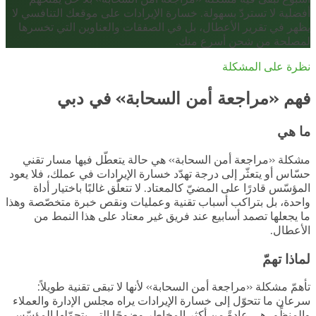
أفضلية لا تستردّ بسهولة. خسارة الإيرادات على موقعك التنافسي لا
يظهر في تقرير الأعطال، بل في الصفقات والعناوين التي تخسرها
لمصلحة من شحن أسرع منك.
نظرة على المشكلة
فهم «مراجعة أمن السحابة» في دبي
ما هي
مشكلة «مراجعة أمن السحابة» هي حالة يتعطّل فيها مسار تقني
حسّاس أو يتعثّر إلى درجة تهدّد خسارة الإيرادات في عملك، فلا يعود
المؤسّس قادرًا على المضيّ كالمعتاد. لا تتعلّق غالبًا باختيار أداة
واحدة، بل بتراكب أسباب تقنية وعمليات ونقص خبرة متخصّصة وهذا
ما يجعلها تصمد أسابيع عند فريق غير معتاد على هذا النمط من
الأعطال.
لماذا تهمّ
تأهمّ مشكلة «مراجعة أمن السحابة» لأنها لا تبقى تقنية طويلاً:
سرعان ما تتحوّل إلى خسارة الإيرادات يراه مجلس الإدارة والعملاء
والمنظِّم. هي عادةً من أكثر المخاطر وضوحًا التي يتحمّلها المؤسّس